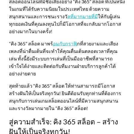
สล็อตออนไลน์ที่มีชื่อเสียงอย่าง “คิง 365” สล็อต ที่เป็นหนึ่ง
ในเกมที่ได้รับความนิยมในประเทศไทย ด้วยความ
สนุกสนานและการชนะรางว
ัลที่มากมายที่ม
ีให้กับผู้เล่น
ทุกยอดเงินที่คุณลงทุนไปก็มีโอกาสที่จะกลับมากโอกาส
อย่างมากในบางครั้ง!
“คิง 365” สล็อต มาพร
้อมกับกราฟิ
กที่สวยงามและเสียง
เพลงที่น่าตื่นเต้นที่จะทำให้คุณตื่นเต้นตลอดเวลาที่คุณ
เล่น ทั้งนี้ยังมีระบบการเล่นที่เป็นมืออาชีพที่สามารถ
เข้าใจได้ง่ายและติดต่อกับทีมงานฝ่ายบริการลูกค้าได้
อย่างง่ายดาย
สุดท้ายแล้ว “คิง 365” สล็อต ให้ท่านสามารถมีโอกาส
สร้างฝันให้เป็นจริงทุกวัน! ยินดีต้อนรับทุกท่านที่ต้องการ
สนุกกับการเล่นเกมสล็อตออนไลน์ที่มีความสนุกสนาน
และรางวัลมากมายใน “คิง 365” สล็อต!
สู่ความสำเร็จ: คิง 365 สล็อต – สร้าง
ฝันให้เป็นจริงทุกวัน!