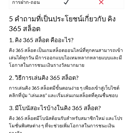
การฝาก-ถอน
5 คำถามที่เป็นประโยชน์เกี่ยวกับ คิง
365 สล็อต
1. คิง 365 สล็อต คืออะไร?
คิง 365 สล็อต เป็นเกมสล็อตออนไลน์ที่ทุกคนสามารถเข้า
เล่นได้ทุกวัน มีการออกแบบไอเทมหลากหลายแบบและมี
โอกาสในการชนะเงินรางวัลมากมาย
2. วิธีการเล่นคิง 365 สล็อต?
การเล่นคิง 365 สล็อตมีขั้นตอนง่าย ๆ เพียงเข้าสู่เว็บไซต์
คลิกที่ปุ่ม “เล่นเลย” และเริ่มเล่นเกมสล็อตที่คุณชื่นชอบ
3. มีโบนัสอะไรบ้างในคิง 365 สล็อต?
คิง 365 สล็อตมีโบนัสต้อนรับสำหรับสมาชิกใหม่ และโปร
โมชั่นพิเศษต่าง ๆ ที่จะช่วยเพิ่มโอกาสในการชนะเงิน
รางวัล